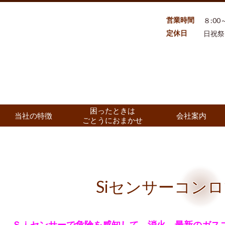
営業時間
８:00～
定休日
日祝祭
困ったときは
当社の特徴
会社案内
ごとうにおまかせ
Siセンサーコン
Ｓｉセンサーで危険を感知して、消火。最新のガス