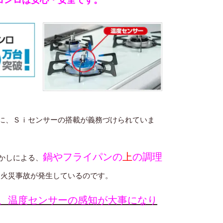
に、Ｓｉセンサーの搭載が義務づけられていま
鍋やフライパンの
上
の調理
かしによる、
も火災事故が発生しているのです。
、温度センサーの感知が大事になり